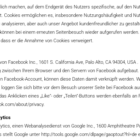
öglich machen, auf dem Endgerät des Nutzers spezifische, auf den N
t. Cookies ermöglichen es, insbesondere Nutzungshäufigkeit und Nutz
 analysieren, aber auch unser Angebot kundenfreundlicher zu gestalt
 können bei einem erneuten Seitenbesuch wieder aufgerufen werden.
n, dass er die Annahme von Cookies verweigert.
n Facebook Inc., 1601 S. California Ave, Palo Alto, CA 94304, USA . 
ng zwischen Ihrem Browser und den Servern von Facebook aufgebaut.
en Facebook-Account, können diese Daten damit verknüpft werden. 
oggen Sie sich bitte vor dem Besuch unserer Seite bei Facebook aus
as Anklicken eines „Like“- oder „Teilen“-Buttons werden ebenfalls a
ook.com/about/privacy.
ytics
tics, einen Webanalysedienst von Google Inc., 1600 Amphitheatre P
s stellt Google unter http://tools.google.com/dlpage/gaoptout?hl=de 