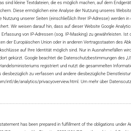
as sind kleine Textdateien, die es möglich machen, auf dem Endgerät
ichern. Diese ermöglichen eine Analyse der Nutzung unseres Websit
e Nutzung unserer Seiten (einschließlich Ihrer IP-Adresse) werden in
hert. Wir weisen darauf hin, dass auf dieser Website Google Analyti
 Erfassung von IP-Adressen (sog. IP-Masking) zu gewährleisten. Ist d
aaten der Europäischen Union oder in anderen Vertragsstaaten des 
hlüsse auf Ihre Identität möglich sind. Nur in Ausnahmefällen wird 
 dort gekürzt. Google beachtet die Datenschutzbestimmungen des „
ndelsministeriums registriert und nutzt die gesammelten Informat
s diesbezüglich zu verfassen und andere diesbezügliche Dienstleistu
om/intl/de/analytics/privacyoverview.html. Um mehr über Datenscutze
statement has been prepared in fulfillment of the obligations under A