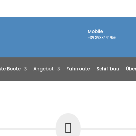
Mobile
+39 3938441956
te Boote
Angebot
Fahrroute
Schiffbau
Übe
