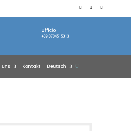
Ufficio
+39 0704515313
r uns
Kontakt
Deutsch